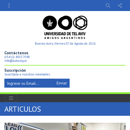
Buenos Aires, Viernes 07 de Agosto de 2026
Contáctenos
(+5411) 4833.7090
info@auta.org.ar
Suscripción
Suscríbase a nuestras novedades.
Enviar
ARTICULOS