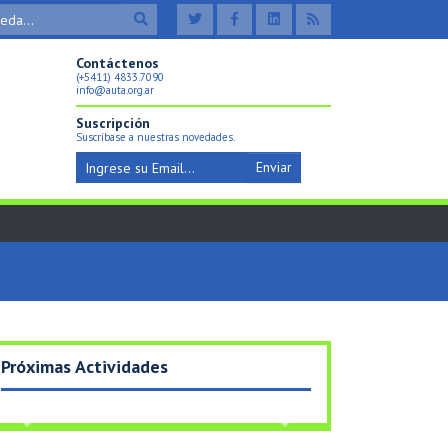
Contáctenos
(+5411) 4833.7090
info@auta.org.ar
Suscripción
Suscríbase a nuestras novedades.
Enviar
Próximas Actividades
Previous
Next