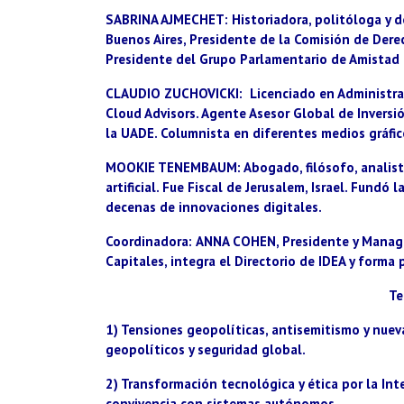
SABRINA AJMECHET
: Historiadora, politóloga y 
Buenos Aires, Presidente de la Comisión de Der
Presidente del Grupo Parlamentario de Amistad 
CLAUDIO ZUCHOVICKI
: Licenciado en Administra
Cloud Advisors. Agente Asesor Global de Inversi
la UADE. Columnista en diferentes medios gráficos
MOOKIE TENEMBAUM
: Abogado, filósofo, analis
artificial. Fue Fiscal de Jerusalem, Israel. Fundó
decenas de innovaciones digitales.
Coordinadora:
ANNA COHEN
, Presidente y Mana
Capitales, integra el Directorio de IDEA y forma
Te
1) Tensiones geopolíticas, antisemitismo y nue
geopolíticos y seguridad global.
2) Transformación tecnológica y ética por la Intel
convivencia con sistemas autónomos.