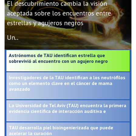
El descubrimiento cambia la visión
aceptada sobre los encuentros entre
Previous
Next
estrellas y agujeros negros
Un..
Astrónomos de TAU identifican estrella que
sobrevivió al encuentro con un agujero negro
Investigadores de la TAU identifican a los neutrófilos
como un elemento clave en el cáncer de mama
avanzado
La Universidad de Tel Aviv (TAU) encuentra la primera
evidencia científica de interacción auditiva e
TAU desarrolla piel bioingenierizada que puede
acelerar la curación