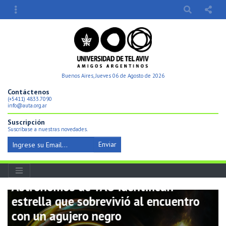
Buenos Aires, Jueves 06 de Agosto de 2026
Contáctenos
(+5411) 4833.7090
info@auta.org.ar
Suscripción
Suscríbase a nuestras novedades.
Enviar
Astrónomos de TAU identifican
estrella que sobrevivió al encuentro
con un agujero negro