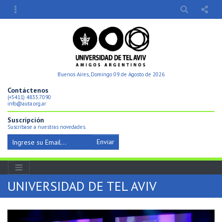
Buenos Aires, Domingo 09 de Agosto de 2026
Contáctenos
(+5411) 4833.7090
info@auta.org.ar
Suscripción
Suscríbase a nuestras novedades.
Enviar
UNIVERSIDAD DE TEL AVIV